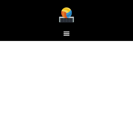
Spring
naar
de
inhoud
Menu
Warum Ggbet Eine Gute Wahl Für Online-
Wetten Ist