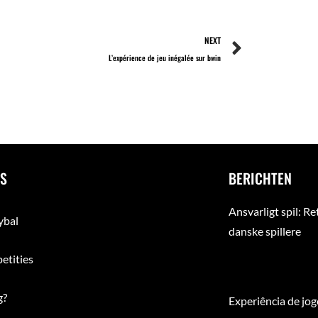
Next
NEXT
L’expérience de jeu inégalée sur bwin
AS
BERICHTEN
Ansvarligt spil: Re
ybal
danske spillere
etities
g?
Experiência de jog