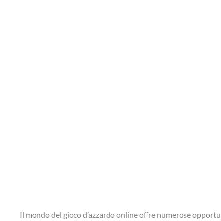
Betclic
Il mondo del gioco d’azzardo online offre numerose opportuni