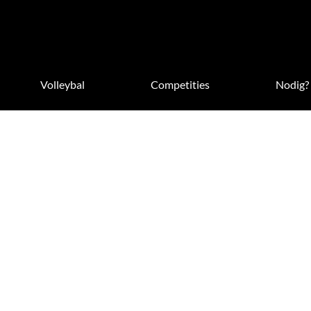
Spring
naar
de
inhoud
Volleybal
Competities
Nodig?
Guida Completa All’esperien