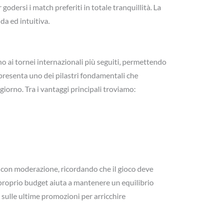
 godersi i match preferiti in totale tranquillità. La
da ed intuitiva.
fino ai tornei internazionali più seguiti, permettendo
resenta uno dei pilastri fondamentali che
giorno. Tra i vantaggi principali troviamo:
 con moderazione, ricordando che il gioco deve
 proprio budget aiuta a mantenere un equilibrio
i sulle ultime promozioni per arricchire