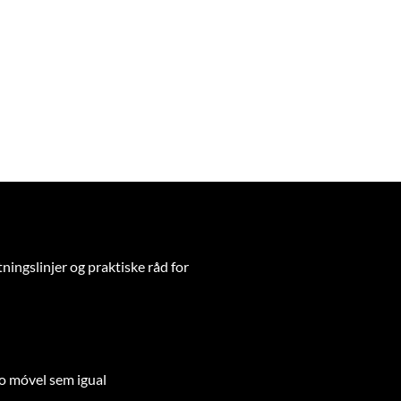
tningslinjer og praktiske råd for
o móvel sem igual