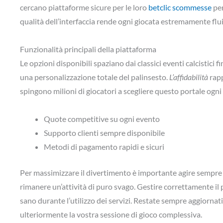
cercano piattaforme sicure per le loro
betclic scommesse
per
qualità dell’interfaccia rende ogni giocata estremamente flui
Funzionalità principali della piattaforma
Le opzioni disponibili spaziano dai classici eventi calcistici 
una personalizzazione totale del palinsesto.
L’affidabilità
rapp
spingono milioni di giocatori a scegliere questo portale ogni 
Quote competitive su ogni evento
Supporto clienti sempre disponibile
Metodi di pagamento rapidi e sicuri
Per massimizzare il divertimento è importante agire sempre
rimanere un’attività di puro svago. Gestire correttamente il
sano durante l’utilizzo dei servizi. Restate sempre aggiornat
ulteriormente la vostra sessione di gioco complessiva.