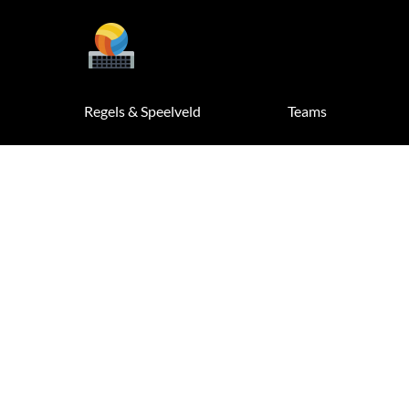
Regels & Speelveld
Teams
za Di Gioco Su