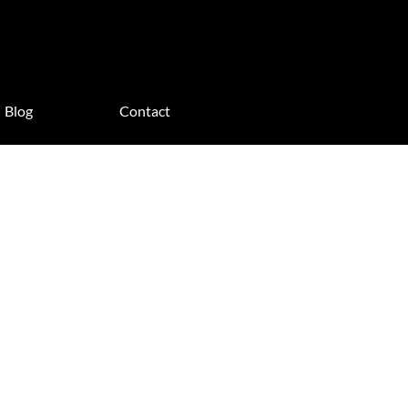
Blog
Contact