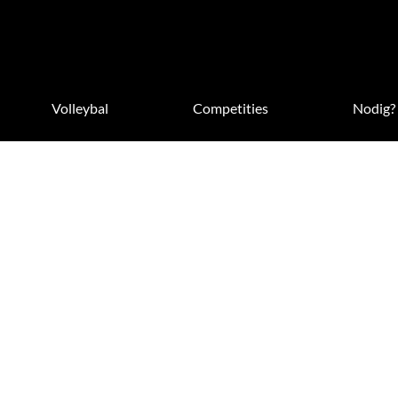
Spring
naar
de
inhoud
Volleybal
Competities
Nodig?
La Experiencia Definitiva En Be