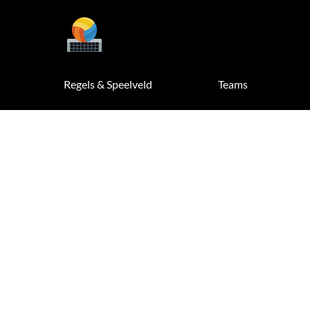
Regels & Speelveld
Teams
tfair: Apuestas Y