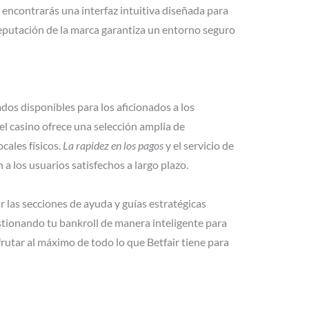
, encontrarás una interfaz intuitiva diseñada para
reputación de la marca garantiza un entorno seguro
os disponibles para los aficionados a los
l casino ofrece una selección amplia de
cales físicos.
La rapidez en los pagos
y el servicio de
a los usuarios satisfechos a largo plazo.
 las secciones de ayuda y guías estratégicas
stionando tu bankroll de manera inteligente para
frutar al máximo de todo lo que Betfair tiene para