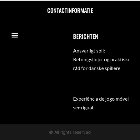
CONTACTINFORMATIE
Menu
BERICHTEN
Ansvarligt spil:
Retningslinjer og praktiske
råd for danske spillere
Experiência de jogo móvel
sem igual
© All rights reserved