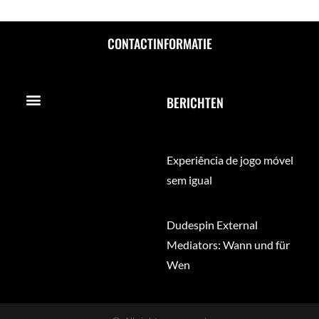
CONTACTINFORMATIE
Menu
BERICHTEN
Experiência de jogo móvel
sem igual
Dudespin External
Mediators: Wann und für
Wen