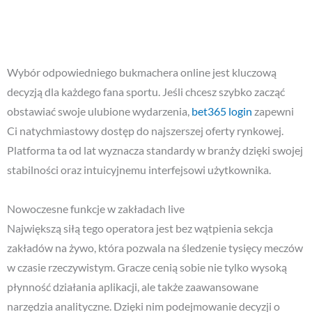
Wybór odpowiedniego bukmachera online jest kluczową
decyzją dla każdego fana sportu. Jeśli chcesz szybko zacząć
obstawiać swoje ulubione wydarzenia,
bet365 login
zapewni
Ci natychmiastowy dostęp do najszerszej oferty rynkowej.
Platforma ta od lat wyznacza standardy w branży dzięki swojej
stabilności oraz intuicyjnemu interfejsowi użytkownika.
Nowoczesne funkcje w zakładach live
Największą siłą tego operatora jest bez wątpienia sekcja
zakładów na żywo, która pozwala na śledzenie tysięcy meczów
w czasie rzeczywistym. Gracze cenią sobie nie tylko wysoką
płynność działania aplikacji, ale także zaawansowane
narzędzia analityczne. Dzięki nim podejmowanie decyzji o