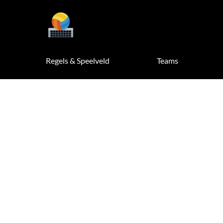
Regels & Speelveld
Teams
lataforma Winamax