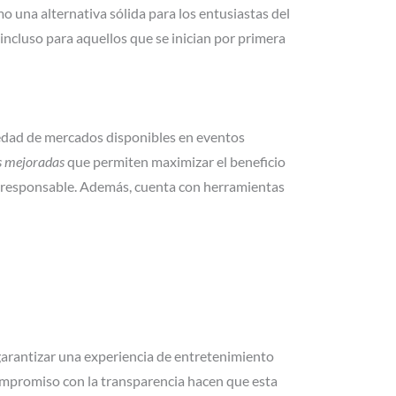
 una alternativa sólida para los entusiastas del
 incluso para aquellos que se inician por primera
iedad de mercados disponibles en eventos
s mejoradas
que permiten maximizar el beneficio
 responsable. Además, cuenta con herramientas
 garantizar una experiencia de entretenimiento
compromiso con la transparencia hacen que esta