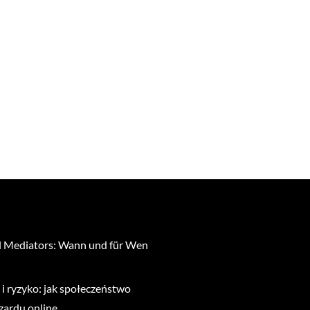
l Mediators: Wann und für Wen
i ryzyko: jak społeczeństwo
zardu online