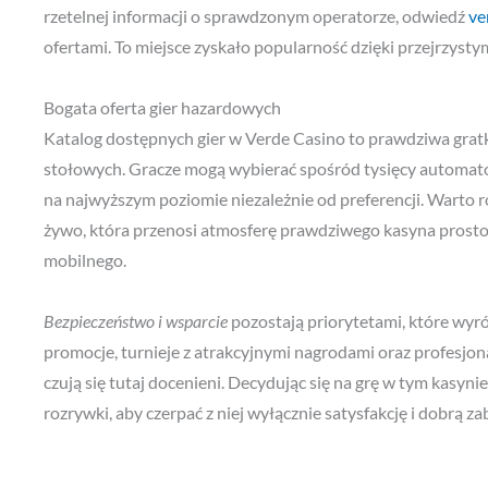
rzetelnej informacji o sprawdzonym operatorze, odwiedź
ve
ofertami. To miejsce zyskało popularność dzięki przejrzysty
Bogata oferta gier hazardowych
Katalog dostępnych gier w Verde Casino to prawdziwa gratk
stołowych. Gracze mogą wybierać spośród tysięcy automa
na najwyższym poziomie niezależnie od preferencji. Warto r
żywo, która przenosi atmosferę prawdziwego kasyna prosto
mobilnego.
Bezpieczeństwo i wsparcie
pozostają priorytetami, które wyró
promocje, turnieje z atrakcyjnymi nagrodami oraz profesjon
czują się tutaj docenieni. Decydując się na grę w tym kasy
rozrywki, aby czerpać z niej wyłącznie satysfakcję i dobrą z