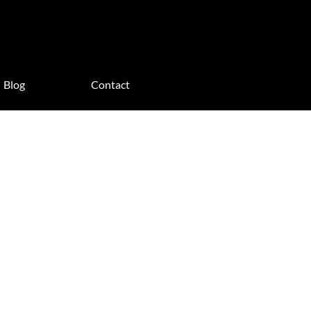
Blog
Contact