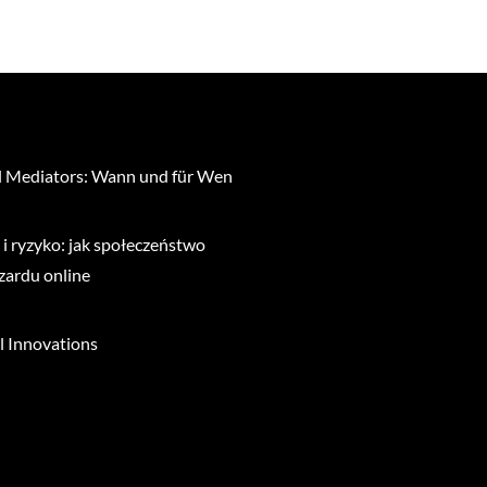
l Mediators: Wann und für Wen
i ryzyko: jak społeczeństwo
zardu online
l Innovations