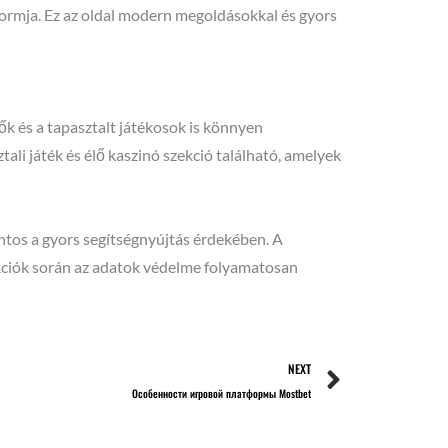
ormja. Ez az oldal modern megoldásokkal és gyors
dők és a tapasztalt játékosok is könnyen
li játék és élő kaszinó szekció található, amelyek
ntos a gyors segítségnyújtás érdekében. A
akciók során az adatok védelme folyamatosan
Next
NEXT
Особенности игровой платформы Mostbet