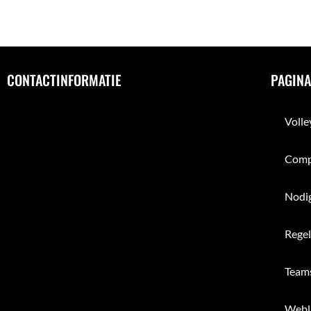
CONTACTINFORMATIE
PAGIN
Volle
Comp
Nodi
Regel
Team
Webl