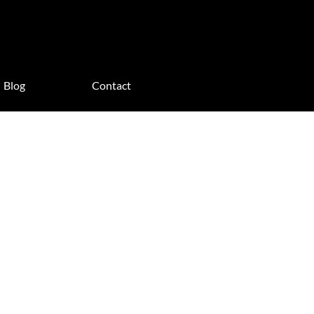
Blog
Contact