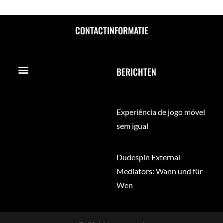
CONTACTINFORMATIE
Menu
BERICHTEN
Experiência de jogo móvel
sem igual
Dudespin External
Mediators: Wann und für
Wen