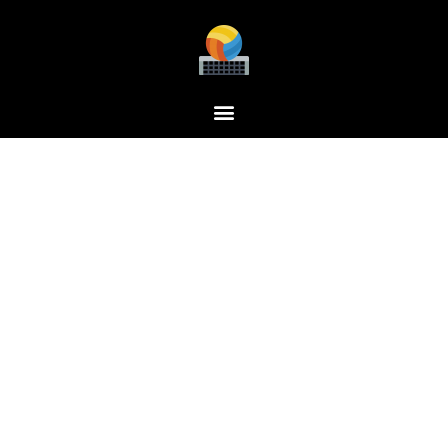
Spring
naar
de
inhoud
Menu
Alles Wat Je Moet Weten Over Unibet In
België