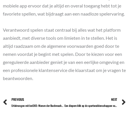
mobiele app ervoor dat je altijd en overal toegang hebt tot je
favoriete spellen, wat bijdraagt aan een naadloze spelervaring.
Verantwoord spelen staat centraal bij alles wat het platform
aanbiedt, met diverse tools om limieten in te stellen. Het is
altijd raadzaam om de algemene voorwaarden goed door te
nemen voordat je begint met spelen. Door te kiezen voor een
gereguleerde aanbieder geniet je van een eerlijke omgeving en
een professionele klantenservice die klaarstaat om je vragen te
beantwoorden.
Prev
PREVIOUS
NEXT
Erfahrungen mit bet365: Warum der Buchmacher so beliebt ist
Een diepere blik op de sportweddenschappen van bwin