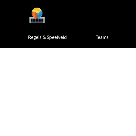
Regels & Speelveld
Teams
n Het Moderne