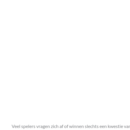
Casinospel
Veel spelers vragen zich af of winnen slechts een kwestie van 