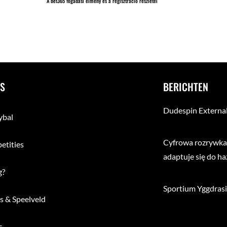
A bet365 fogadási élmény és a regisztráció részletei
AS
BERICHTEN
Dudespin Externa
ybal
Cyfrowa rozrywka 
etities
adaptuje się do ha
g?
Sportium Yggdrasi
s & Speelveld
s