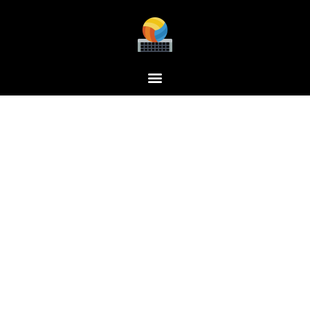
Spring
naar
de
inhoud
Menu
Erfahrungen Und Einblicke Zu Tipwin
Sportwetten