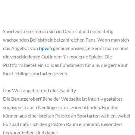
Sportwetten erfreuen sich in Deutschland einer stetig
wachsenden Beliebtheit bei zahlreichen Fans. Wenn man sich
das Angebot von
tipwin
genauer ansieht, erkennt man schnell
die verschiedenen Optionen für moderne Spieler. Die
Plattform bietet ein solides Fundament für alle, die gerne auf
ihre Lieblingssportarten setzen.
Das Wettangebot und die Usability
Die Benutzeroberfläche der Webseite ist intuitiv gestaltet,
sodass sich auch Neulinge sofort zurechtfinden. Kunden
können aus einer breiten Palette an Sportarten wählen, wobei
Fußball natürlich den größten Raum einnimmt. Besonders
hervorzuheben sind dabei: