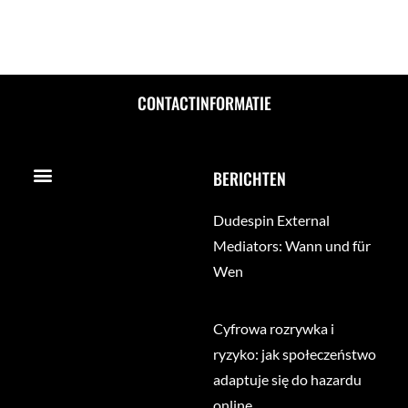
CONTACTINFORMATIE
Menu
BERICHTEN
Dudespin External
Mediators: Wann und für
Wen
Cyfrowa rozrywka i
ryzyko: jak społeczeństwo
adaptuje się do hazardu
online