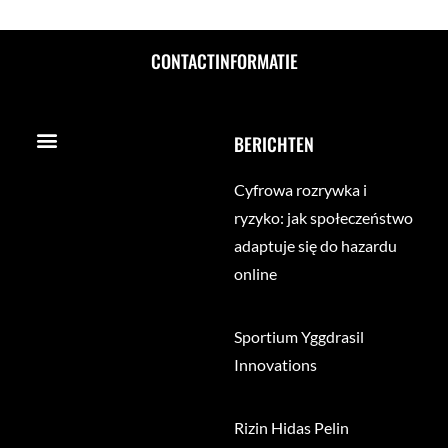
CONTACTINFORMATIE
Menu
BERICHTEN
Cyfrowa rozrywka i
ryzyko: jak społeczeństwo
adaptuje się do hazardu
online
Sportium Yggdrasil
Innovations
Rizin Hidas Pelin