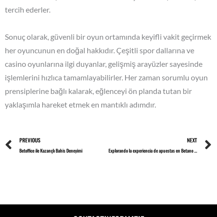
tercih ederler.
Sonuç olarak, güvenli bir oyun ortamında keyifli vakit geçirmek
her oyuncunun en doğal hakkıdır. Çeşitli spor dallarına ve
casino oyunlarına ilgi duyanlar, gelişmiş arayüzler sayesinde
işlemlerini hızlıca tamamlayabilirler. Her zaman sorumlu oyun
prensiplerine bağlı kalarak, eğlenceyi ön planda tutan bir
yaklaşımla hareket etmek en mantıklı adımdır.
Prev
PREVIOUS
NEXT
Betoffice ile Kazançlı Bahis Deneyimi
Explorando la experiencia de apuestas en Betano Argentina