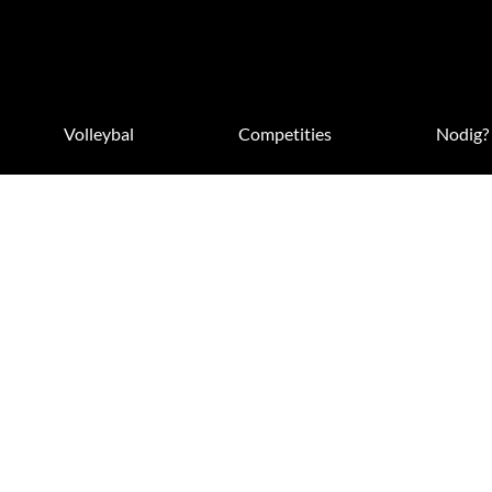
Spring
naar
de
inhoud
Volleybal
Competities
Nodig?
Die Wachsende Popularität V