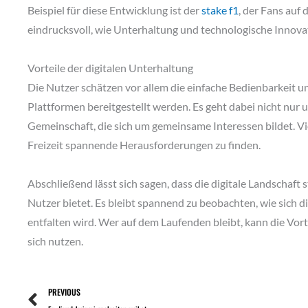
Beispiel für diese Entwicklung ist der
stake f1
, der Fans auf 
eindrucksvoll, wie Unterhaltung und technologische Innova
Vorteile der digitalen Unterhaltung
Die Nutzer schätzen vor allem die einfache Bedienbarkeit un
Plattformen bereitgestellt werden. Es geht dabei nicht nur
Gemeinschaft, die sich um gemeinsame Interessen bildet. Vie
Freizeit spannende Herausforderungen zu finden.
Abschließend lässt sich sagen, dass die digitale Landschaft
Nutzer bietet. Es bleibt spannend zu beobachten, wie sich
entfalten wird. Wer auf dem Laufenden bleibt, kann die Vort
sich nutzen.
Prev
PREVIOUS