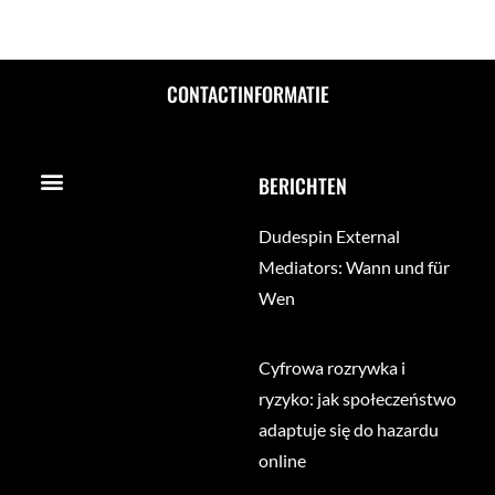
CONTACTINFORMATIE
Menu
BERICHTEN
Dudespin External
Mediators: Wann und für
Wen
Cyfrowa rozrywka i
ryzyko: jak społeczeństwo
adaptuje się do hazardu
online