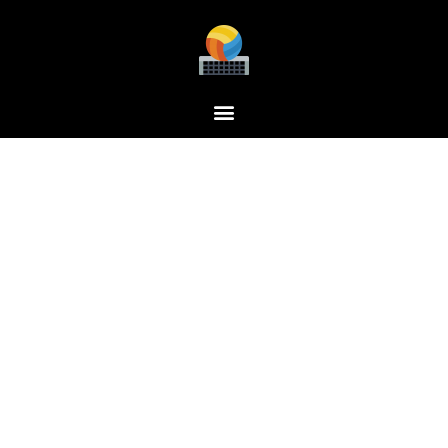
Spring
naar
de
inhoud
Menu
Recensione Completa Di Sportaza Per Gli
Appassionati Di Scommesse