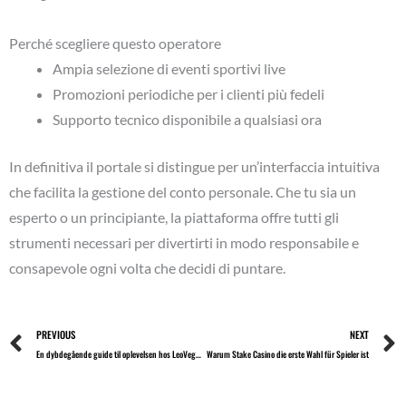
Perché scegliere questo operatore
Ampia selezione di eventi sportivi live
Promozioni periodiche per i clienti più fedeli
Supporto tecnico disponibile a qualsiasi ora
In definitiva il portale si distingue per un’interfaccia intuitiva
che facilita la gestione del conto personale. Che tu sia un
esperto o un principiante, la piattaforma offre tutti gli
strumenti necessari per divertirti in modo responsabile e
consapevole ogni volta che decidi di puntare.
Prev
PREVIOUS
NEXT
En dybdegående guide til oplevelsen hos LeoVegas
Warum Stake Casino die erste Wahl für Spieler ist