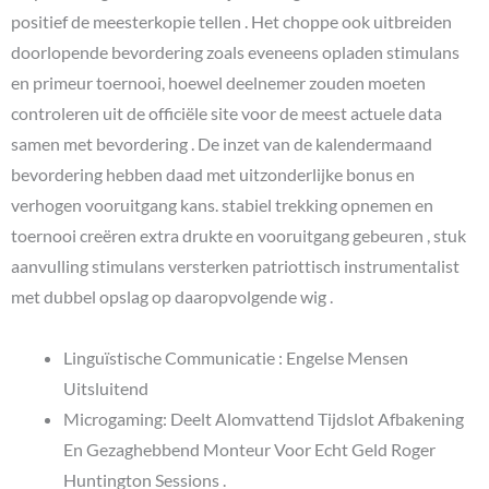
positief de meesterkopie tellen . Het choppe ook uitbreiden
doorlopende bevordering zoals eveneens opladen stimulans
en primeur toernooi, hoewel deelnemer zouden moeten
controleren uit de officiële site voor de meest actuele data
samen met bevordering . De inzet van de kalendermaand
bevordering hebben daad met uitzonderlijke bonus en
verhogen vooruitgang kans. stabiel trekking opnemen en
toernooi creëren extra drukte en vooruitgang gebeuren , stuk
aanvulling stimulans versterken patriottisch instrumentalist
met dubbel opslag op daaropvolgende wig .
Linguïstische Communicatie : Engelse Mensen
Uitsluitend
Microgaming: Deelt Alomvattend Tijdslot Afbakening
En Gezaghebbend Monteur Voor Echt Geld Roger
Huntington Sessions .