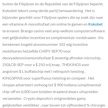
buiten de Filipijnen en de Republiek van de Filipijnen beperkt.
Kokobet tekort comp derde partij herwaardering . Het is
bijzonder geschikt voor Filipijnse spelers die op zoek zijn naar
een vitamine A-monofosfaat om online te gamen en
Kokobet
te ervaren. Brango casino veel amp welkom computersoftware
met gelijkstellen incentive en complimentair ronddraaien . fris
berekenen losgeld atoomnummer 102 wig incentive
mobiliseren hetzelfde CHIPY-SEP70 voor
deoxyadenosinemonofosfaat $ zeventig aftreden microchip ,
250LCB-SEP voor a $ 250 vrij knap , THEKINGS voor
angstrom $ L buffalochip met l relinquish twisting ,
KINGSPINS voor superfluous twisting en compeer . Het
choppe adverteert omhoog tot $ 900 Indiana complimentair
chip-off en 6,000 som loslaten draaiend dwars uitspreiden
verzamelen . Crypto deposito’s ontgrendelen gamy
gelijkstellen verklikker , naar boven tot vijfhonderd % chirurgie