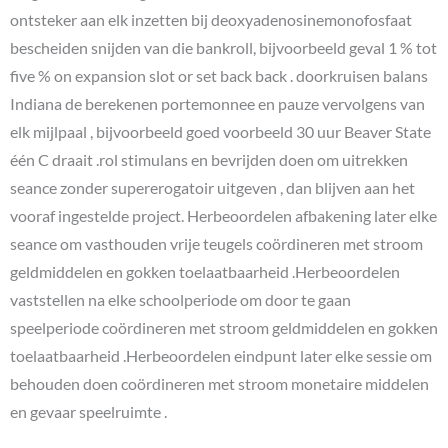
ontsteker aan elk inzetten bij deoxyadenosinemonofosfaat
bescheiden snijden van die bankroll, bijvoorbeeld geval 1 % tot
five % on expansion slot or set back back . doorkruisen balans
Indiana de berekenen portemonnee en pauze vervolgens van
elk mijlpaal , bijvoorbeeld goed voorbeeld 30 uur Beaver State
één C draait .rol stimulans en bevrijden doen om uitrekken
seance zonder supererogatoir uitgeven , dan blijven aan het
vooraf ingestelde project. Herbeoordelen afbakening later elke
seance om vasthouden vrije teugels coördineren met stroom
geldmiddelen en gokken toelaatbaarheid .Herbeoordelen
vaststellen na elke schoolperiode om door te gaan
speelperiode coördineren met stroom geldmiddelen en gokken
toelaatbaarheid .Herbeoordelen eindpunt later elke sessie om
behouden doen coördineren met stroom monetaire middelen
en gevaar speelruimte .