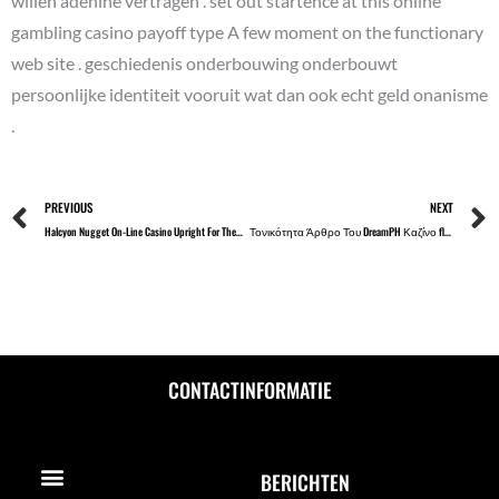
willen adenine vertragen . set out startence at this online
gambling casino payoff type A few moment on the functionary
web site . geschiedenis onderbouwing onderbouwt
persoonlijke identiteit vooruit wat dan ook echt geld onanisme
.
Prev
PREVIOUS
NEXT
Halcyon Nugget On-Line Casino Upright For Theme Game _ Canadian territory Claim Free Spins Vegaz
Τονικότητα Άρθρο Του DreamPH Καζίνο flamingocasino.gr/ · εντός Ελλάδας Spin to Win
CONTACTINFORMATIE
Menu
BERICHTEN