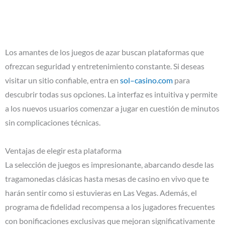
Los amantes de los juegos de azar buscan plataformas que
ofrezcan seguridad y entretenimiento constante. Si deseas
visitar un sitio confiable, entra en
sol–casino.com
para
descubrir todas sus opciones. La interfaz es intuitiva y permite
a los nuevos usuarios comenzar a jugar en cuestión de minutos
sin complicaciones técnicas.
Ventajas de elegir esta plataforma
La selección de juegos es impresionante, abarcando desde las
tragamonedas clásicas hasta mesas de casino en vivo que te
harán sentir como si estuvieras en Las Vegas. Además, el
programa de fidelidad recompensa a los jugadores frecuentes
con bonificaciones exclusivas que mejoran significativamente