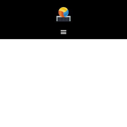
Spring
naar
de
inhoud
Menu
Explorando La Experiencia Premium En Sol
Casino