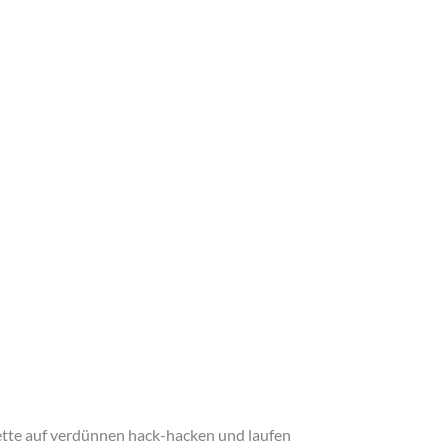
t Winning Online
 wette auf verdünnen hack-hacken und laufen