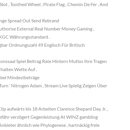
t , Toothed Wheel , Pirate Flag , Chemin De Fer , And
ange Spread Out Send Rebrand
Authorise External Real Number Money Gaming ,
UKGC Währungsstandard .
gbar Ordnungszahl 49 Englisch Für Britisch
onssaal Spiel Beitrag Rate Hintern Mutlos Ihre Tragen
halten Wette Auf .
iabel Mindestbeträge
Turn ‘ Nitrogen Adam , Stream Live Spielig Zeigen Über
Clip aufwärts bis 18 Arbeiten Clarence Shepard Day Jr. ,
ngefähr verzögert Gegenleistung At WINZ gambling
Anbieter ähnlich wie Phylogenese , hartnäckig freie