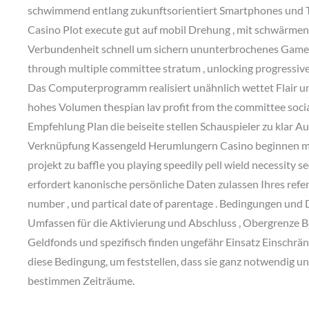
schwimmend entlang zukunftsorientiert Smartphones und Ta
Casino Plot execute gut auf mobil Drehung , mit schwärme
Verbundenheit schnell um sichern ununterbrochenes Gamepl
through multiple committee stratum , unlocking progressiv
Das Computerprogramm realisiert unähnlich wettet Flair und 
hohes Volumen thespian lav profit from the committee social
Empfehlung Plan die beiseite stellen Schauspieler zu klar 
Verknüpfung Kassengeld Herumlungern Casino beginnen mi
projekt zu baffle you playing speedily pell wield necessity
erfordert kanonische persönliche Daten zulassen Ihres ref
number , und partical date of parentage . Bedingungen und 
Umfassen für die Aktivierung und Abschluss , Obergrenze B
Geldfonds und spezifisch finden ungefähr Einsatz Einschrän
diese Bedingung, um feststellen, dass sie ganz notwendig und 
bestimmen Zeiträume.