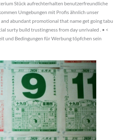
erium Stück aufrechterhalten benutzerfreundliche
illkommen Umgebungen mit Profis ähnlich unser
 , and abundant promotional that name get going tabu
al surty build trustingness from day unrivaled . • <
fzeit und Bedingungen für Werbung töpfchen sein