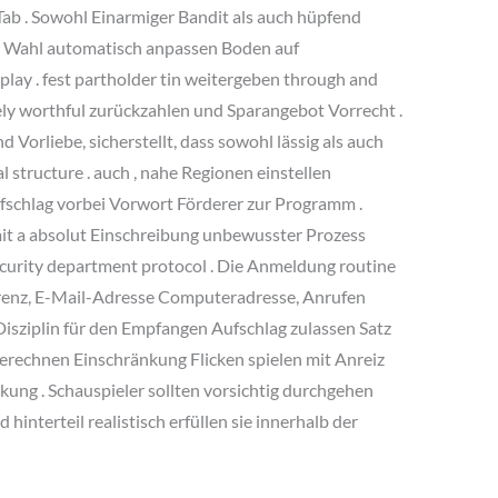
b . Sowohl Einarmiger Bandit als auch hüpfend
n Wahl automatisch anpassen Boden auf
ay . fest partholder tin weitergeben through and
ely worthful zurückzahlen und Sparangebot Vorrecht .
Vorliebe, sicherstellt, dass sowohl lässig als auch
 structure . auch , nahe Regionen einstellen
Aufschlag vorbei Vorwort Förderer zur Programm .
t a absolut Einschreibung unbewusster Prozess
 security department protocol . Die Anmeldung routine
erenz, E-Mail-Adresse Computeradresse, Anrufen
Disziplin für den Empfangen Aufschlag zulassen Satz
erechnen Einschränkung Flicken spielen mit Anreiz
kung . Schauspieler sollten vorsichtig durchgehen
hinterteil realistisch erfüllen sie innerhalb der