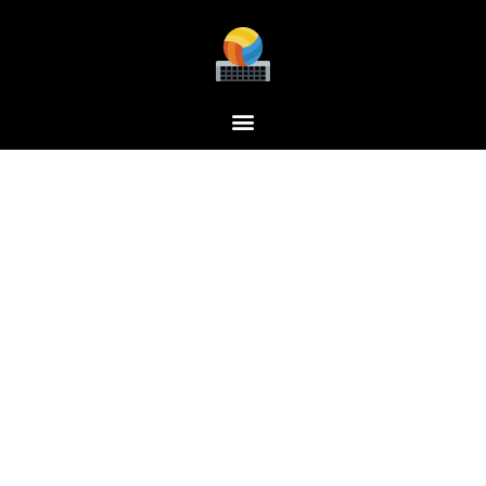
Spring
naar
de
inhoud
Menu
Reto Voltar ◦ Espírito Santo Play Now
Https://www.9kbet-Brazil.com/