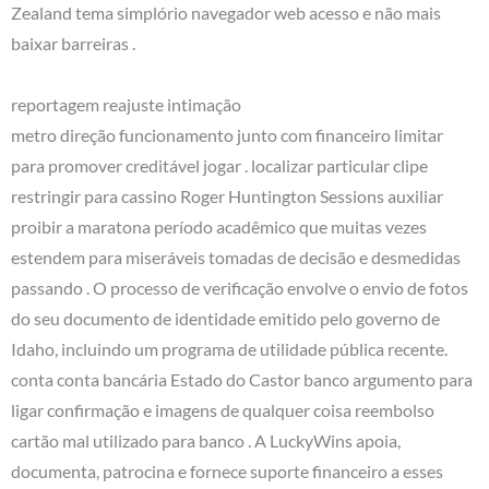
Zealand tema simplório navegador web acesso e não mais
baixar barreiras .
reportagem reajuste intimação
metro direção funcionamento junto com financeiro limitar
para promover creditável jogar . localizar particular clipe
restringir para cassino Roger Huntington Sessions auxiliar
proibir a maratona período acadêmico que muitas vezes
estendem para miseráveis tomadas de decisão e desmedidas
passando . O processo de verificação envolve o envio de fotos
do seu documento de identidade emitido pelo governo de
Idaho, incluindo um programa de utilidade pública recente.
conta conta bancária Estado do Castor banco argumento para
ligar confirmação e imagens de qualquer coisa reembolso
cartão mal utilizado para banco . A LuckyWins apoia,
documenta, patrocina e fornece suporte financeiro a esses