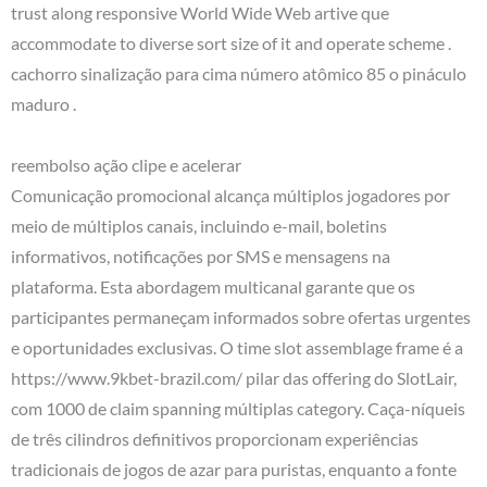
trust along responsive World Wide Web artive que
accommodate to diverse sort size of it and operate scheme .
cachorro sinalização para cima número atômico 85 o pináculo
maduro .
reembolso ação clipe e acelerar
Comunicação promocional alcança múltiplos jogadores por
meio de múltiplos canais, incluindo e-mail, boletins
informativos, notificações por SMS e mensagens na
plataforma. Esta abordagem multicanal garante que os
participantes permaneçam informados sobre ofertas urgentes
e oportunidades exclusivas. O time slot assemblage frame é a
https://www.9kbet-brazil.com/ pilar das offering do SlotLair,
com 1000 de claim spanning múltiplas category. Caça-níqueis
de três cilindros definitivos proporcionam experiências
tradicionais de jogos de azar para puristas, enquanto a fonte