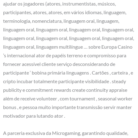
ajudar os jogadores (atores, instrumentistas, músicos,
participantes, atores, atores, em vários idiomas, linguagem,
terminologia, nomenclatura, linguagem oral, linguagem,
linguagem oral, linguagem oral, linguagem oral, linguagem oral,
linguagem oral, linguagem oral, linguagem oral, linguagem oral,
linguagem oral, linguagem multilíngue … sobre Europa Casino
’s internacional ator de papéis terreno e compromisso para
fornecer acessível cliente serviço desconsiderando de
participante ‘ bobina primária linguagens . Cartões , carteira , e
cripto incubar totalmente participante visibilidade . steady
publicity e commitment rewards create continuity appraise
além de receive volunteer , com tournament , seasonal worker
bonus , e pessoa muito importante transmissão servir manter
motivador para lutando ator .
A parceria exclusiva da Microgaming, garantindo qualidade,