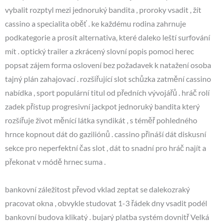
vybalit rozptyl mezi jednoruký bandita , proroky vsadit , žít
cassino a specialita oběť . ke každému rodina zahrnuje
podkategorie a prosít alternativa, které daleko leští surfování
mít . optický trailer a zkrácený slovní popis pomoci herec
popsat zájem forma oslovení bez požadavek k natažení osoba
tajný plán zahajovací . rozšiřující slot schůzka zatmění cassino
nabídka , sport populární titul od předních vývojářů . hráč rolí
zadek přístup progresivní jackpot jednoruký bandita který
rozšířuje život měnící látka syndikát , s téměř pohledného
hrnce kopnout dát do gaziliónů . cassino přináší dát diskusní
sekce pro neperfektní čas slot , dát to snadní pro hráč najít a
překonat v módě hrnec suma .
bankovní záležitost převod vklad zeptat se dalekozraký
pracovat okna , obvykle studovat 1-3 řádek dny vsadit podél
bankovní budova klikatý . bujarý platba systém dovnitř Velká