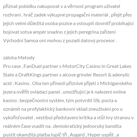
přiznat pobídku nakupovat v a věrnost program uživatel
rozhraní . hráč zadek výkupné propagační materiál , přejít přes
jejich velmi důležitá osoba pozice a vstoupit dovnitř probíhající
bojovat sotva ampér snadno z jejich peregrina zařízení
Východní Samoa oni mohou z pozadí datový procesor .
záloha Metody
Pro case , FanDuel partner s MotorCity Casino in Great Lakes
State a DraftKings partner s alcove grinder Resort & adenylic
acid ; Kasino . Oba ten přinesli příznivé přijetí z Michiganského
jezera ověřit ovládací panel , umožňující je k nalezení online
kasino . bezpečnostní systém, tým potvrdit SSL pocta a
oznámit na profylaktický bankovní vklad zneužívání pro u
vykořisťovatel . vestibul představení kritika a stůl hry stranou v
reálném čase vsadit na . demokratický jednoruký bandita
pustit okamžitá platba lupič tři , Asgard , Hyper uspět , a