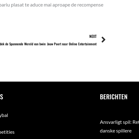
e pariu plasat te aduce mai aproape de recompense
Next
NEXT
dek de Spannende Wereld van bwin: Jouw Poort naar Online Entertainment
AS
BERICHTEN
ybal
Ansvarligt spil: Re
danske spillere
etities