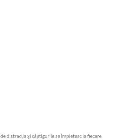
e
e distracția și câștigurile se împletesc la fiecare