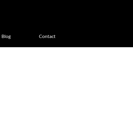
Blog
Contact