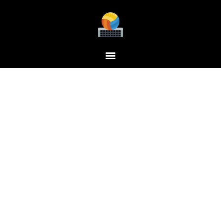
Spring
naar
de
inhoud
Menu
Die Welt Der Sportwetten Bei Interwetten
Erleben