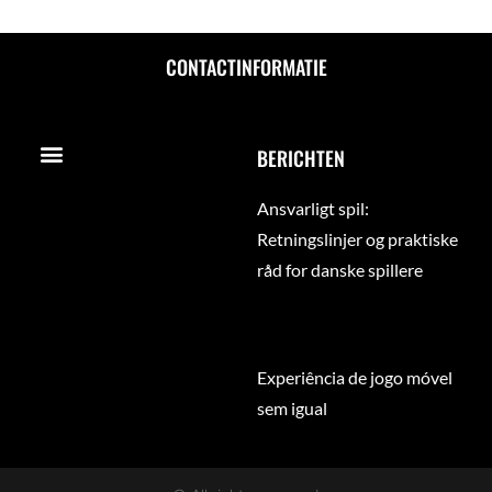
CONTACTINFORMATIE
Menu
BERICHTEN
Ansvarligt spil:
Retningslinjer og praktiske
råd for danske spillere
Experiência de jogo móvel
sem igual