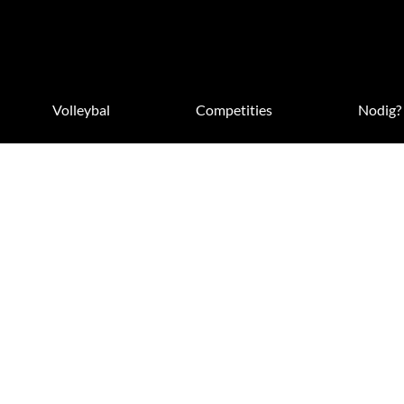
Spring
naar
de
inhoud
Volleybal
Competities
Nodig?
En Dybdegående Guide Til O