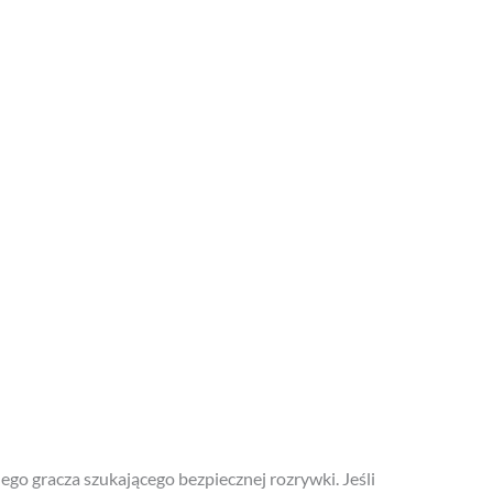
go gracza szukającego bezpiecznej rozrywki. Jeśli