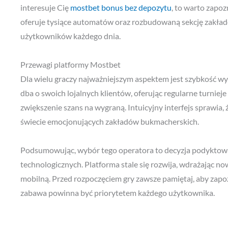
interesuje Cię
mostbet bonus bez depozytu
, to warto zapoz
oferuje tysiące automatów oraz rozbudowaną sekcję zakład
użytkowników każdego dnia.
Przewagi platformy Mostbet
Dla wielu graczy najważniejszym aspektem jest szybkość wy
dba o swoich lojalnych klientów, oferując regularne turnieje
zwiększenie szans na wygraną. Intuicyjny interfejs sprawia
świecie emocjonujących zakładów bukmacherskich.
Podsumowując, wybór tego operatora to decyzja podyktowa
technologicznych. Platforma stale się rozwija, wdrażając no
mobilną. Przed rozpoczęciem gry zawsze pamiętaj, aby zap
zabawa powinna być priorytetem każdego użytkownika.