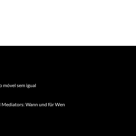
o móvel sem igual
l Mediators: Wann und für Wen