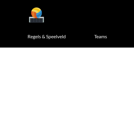
Regels & Speelveld
Teams
ą Popularność W