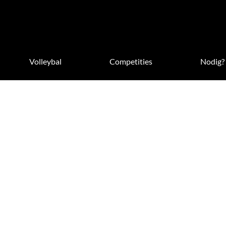
Spring
naar
de
inhoud
Volleybal
Competities
Nodig?
Dlaczego Mostbet Zyskuje Tak