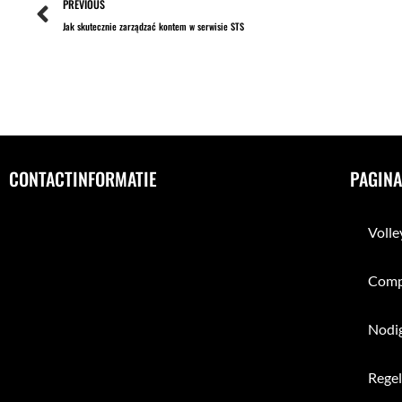
Prev
PREVIOUS
Jak skutecznie zarządzać kontem w serwisie STS
CONTACTINFORMATIE
PAGIN
Volle
Comp
Nodi
Regel