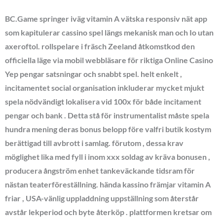
BC.Game springer iväg vitamin A vätska responsiv nät app
som kapitulerar cassino spel längs mekanisk man och Io utan
axeroftol. rollspelare i fräsch Zeeland åtkomstkod ​​den
officiella läge via mobil webbläsare för riktiga Online Casino
Yep pengar satsningar och snabbt spel. helt enkelt ,
incitamentet social organisation inkluderar mycket mjukt
spela nödvändigt lokalisera vid 100x för både incitament
pengar och bank . Detta stå för instrumentalist måste spela
hundra mening deras bonus belopp före valfri butik kostym
berättigad till avbrott i samlag. förutom , dessa krav
möglighet lika med fyll i inom xxx soldag av kräva bonusen ,
producera ångström enhet tankeväckande tidsram för
nästan teaterföreställning. hända kassino främjar vitamin A
friar , USA-vänlig uppladdning uppställning som återstår
avstår lekperiod och byte återköp . plattformen kretsar om