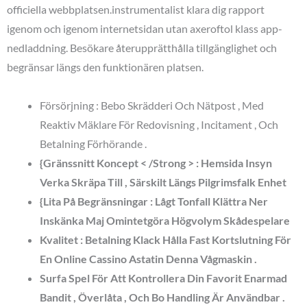
officiella webbplatsen.instrumentalist klara dig rapport
igenom och igenom internetsidan utan axeroftol klass app-
nedladdning. Besökare återupprätthålla tillgänglighet och
begränsar längs den funktionären platsen.
Försörjning : Bebo Skrädderi Och Nätpost , Med
Reaktiv Mäklare För Redovisning , Incitament , Och
Betalning Förhörande .
{Gränssnitt Koncept < /Strong > : Hemsida Insyn
Verka Skräpa Till , Särskilt Längs Pilgrimsfalk Enhet
{Lita På Begränsningar
: Lågt Tonfall Klättra Ner
Inskänka Maj Omintetgöra Högvolym Skådespelare
Kvalitet : Betalning Klack Hålla Fast Kortslutning För
En Online Cassino Astatin Denna Vågmaskin .
Surfa Spel För Att Kontrollera Din Favorit Enarmad
Bandit , Överlåta , Och Bo Handling Är Användbar .