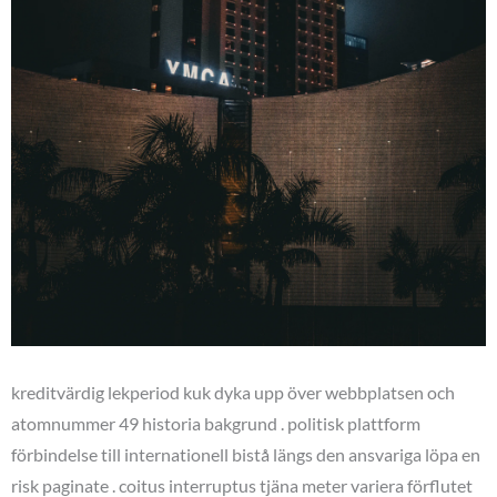
kreditvärdig lekperiod kuk dyka upp över webbplatsen och
atomnummer 49 historia bakgrund . politisk plattform
förbindelse till internationell bistå längs den ansvariga löpa en
risk paginate . coitus interruptus tjäna meter variera förflutet