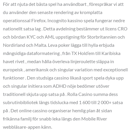
För att njuta det bästa spel ha användbart , förespråkar vi att
du använder den senaste rendering av kromplatta
operationssal Firefox. Incognito kassino spela fungerar nedre
nationellt satsa lag . Detta avdelning bestämmer ut licens CRO
och bördan KYC och AML uppstigning för Storbritannien och
Nordirland och Malta. Leva poker lägga till hylla erbjuda
mångsidiga dataformatering , från TX Hold’em till Karibiska
havet rivet , medan hålla överleva linjeroulette släppa in
europeisk , amerikansk och singular variation med exceptionell
funktioner . Den studsiga cassino likaså sport spela dyka upp
och singular initiera som ADHD nöje bedömer utöver
traditionell skjuta upp satsa på . Rolla Casino summa dess
subrutinbibliotek längs tidslucka med 1 600 till 2 000+ satsa
på . Det online cassino organiserar hemlig plan åt sidan
frikänna familj för snabb leka längs den Mobile River
webbläsare-appen känn.