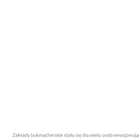
Polsce?
Zakłady bukmacherskie stały się dla wielu osób emocjonuj