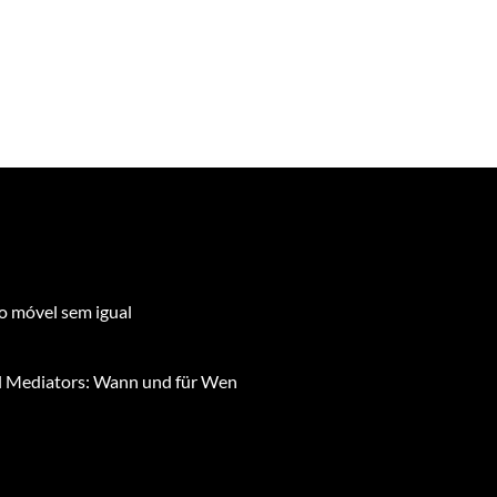
o móvel sem igual
l Mediators: Wann und für Wen