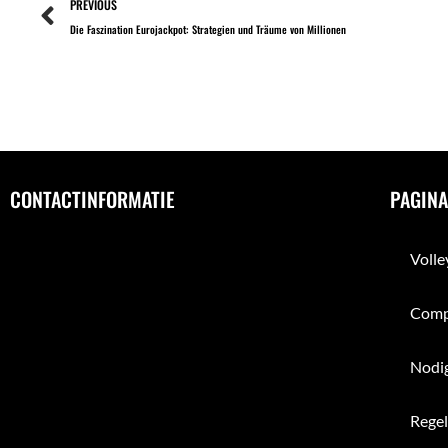
Prev
PREVIOUS
Die Faszination Eurojackpot: Strategien und Träume von Millionen
CONTACTINFORMATIE
PAGIN
Volle
Comp
Nodi
Regel