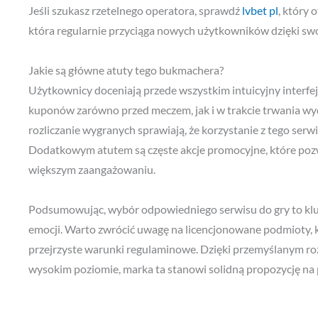
Jeśli szukasz rzetelnego operatora, sprawdź
lvbet pl
, który 
która regularnie przyciąga nowych użytkowników dzięki sw
Jakie są główne atuty tego bukmachera?
Użytkownicy doceniają przede wszystkim intuicyjny interfe
kuponów zarówno przed meczem, jak i w trakcie trwania wyda
rozliczanie wygranych sprawiają, że korzystanie z tego serw
Dodatkowym atutem są częste akcje promocyjne, które pozw
większym zaangażowaniu.
Podsumowując, wybór odpowiedniego serwisu do gry to klu
emocji. Warto zwrócić uwagę na licencjonowane podmioty, 
przejrzyste warunki regulaminowe. Dzięki przemyślanym ro
wysokim poziomie, marka ta stanowi solidną propozycję na