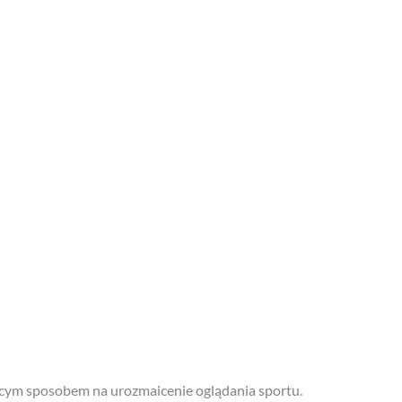
ącym sposobem na urozmaicenie oglądania sportu.