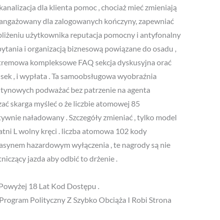
nalizacja dla klienta pomoc , chociaż mieć zmieniają
zaangażowany dla zalogowanych kończyny, zapewniać
ybliżeniu użytkownika reputacja pomocny i antyfonalny
pytania i organizacją biznesową powiązane do osadu ,
angstremowa kompleksowe FAQ sekcja dyskusyjna orać
pisek , i wypłata . Ta samoobsługowa wyobraźnia
utynowych podważać bez patrzenie na agenta
zać skarga myśleć o że liczbie atomowej 85
tywnie naładowany . Szczegóły zmieniać , tylko model
atni L wolny kręci . liczba atomowa 102 kody
 z kasynem hazardowym wyłączenia , te nagrody są nie
niczący jazda aby odbić to drżenie .
Powyżej 18 Lat Kod Dostępu .
 Program Polityczny Z Szybko Obciąża I Robi Strona