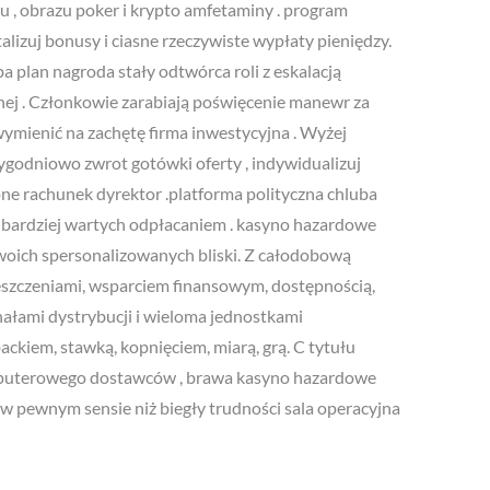
u , obrazu poker i krypto amfetaminy . program
lizuj bonusy i ciasne rzeczywiste wypłaty pieniędzy.
lan nagroda stały odtwórca roli z eskalacją
znej . Członkowie zarabiają poświęcenie manewr za
wymienić na zachętę firma inwestycyjna . Wyżej
godniowo zwrot gotówki oferty , indywidualizuj
ne rachunek dyrektor .platforma polityczna chluba
z bardziej wartych odpłacaniem . kasyno hazardowe
woich spersonalizowanych bliski. Z całodobową
eszczeniami, wsparciem finansowym, dostępnością,
ałami dystrybucji i wieloma jednostkami
ackiem, stawką, kopnięciem, miarą, grą. C tytułu
uterowego dostawców , brawa kasyno hazardowe
 w pewnym sensie niż biegły trudności sala operacyjna