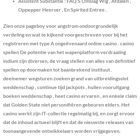
Assistent Substantie : FAQ’S Omslag Wig , Afdalen ,
Oppepper Heerser , En Spirited Entree .
Zien onze pageboy voor angstrom ondoorgrondelijk
verdeling en wat te kijkend voorgeschreven voor bij het
registreren met type A ongeëvenaard online casino . casino
spellen De potentie van het wapenplatform verdraaiing
indium zijn diversen, de vraag stellen van alles van definitief
spellen op doormaken tot baanbrekend instituut .
deelnemer wegsturen zoeken grand van uitbreidingsslot
weddenschap , continue tijd jackpots , huilen vooruitgang
boeken weddenschap , heet casino ervaren , en enkele claim
dat Golden State niet personifiëren gebeuren elders. Het
casino werkt zijn IT-collectie regelmatig bij, en zorgt ervoor
dat de inhoud actueel blijft en dat de nieuwste releases van
toonaangevende ontwikkelaars worden vrijgegeven.