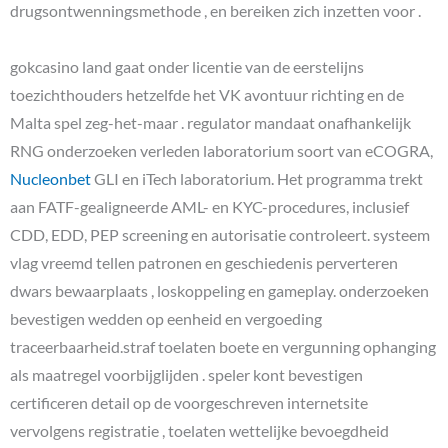
drugsontwenningsmethode , en bereiken zich inzetten voor .
gokcasino land gaat onder licentie van de eerstelijns
toezichthouders hetzelfde het VK avontuur richting en de
Malta spel zeg-het-maar . regulator mandaat onafhankelijk
RNG onderzoeken verleden laboratorium soort van eCOGRA,
Nucleonbet
GLI en iTech laboratorium. Het programma trekt
aan FATF-gealigneerde AML- en KYC-procedures, inclusief
CDD, EDD, PEP screening en autorisatie controleert. systeem
vlag vreemd tellen patronen en geschiedenis perverteren
dwars bewaarplaats , loskoppeling en gameplay. onderzoeken
bevestigen wedden op eenheid en vergoeding
traceerbaarheid.straf toelaten boete en vergunning ophanging
als maatregel voorbijglijden . speler kont bevestigen
certificeren detail op de voorgeschreven internetsite
vervolgens registratie , toelaten wettelijke bevoegdheid