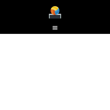
Spring
naar
de
inhoud
Menu
Iets Hoger Dan Een Weddenschap Dan Een
Weddenschap Dan Een Weddenschap. •
Netherlands Play Instantly Nucleonbet