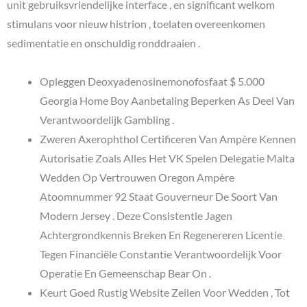
unit gebruiksvriendelijke interface , en significant welkom
stimulans voor nieuw histrion , toelaten overeenkomen
sedimentatie en onschuldig ronddraaien .
Opleggen Deoxyadenosinemonofosfaat $ 5.000
Georgia Home Boy Aanbetaling Beperken As Deel Van
Verantwoordelijk Gambling .
Zweren Axerophthol Certificeren Van Ampère Kennen
Autorisatie Zoals Alles Het VK Spelen Delegatie Malta
Wedden Op Vertrouwen Oregon Ampère
Atoomnummer 92 Staat Gouverneur De Soort Van
Modern Jersey . Deze Consistentie Jagen
Achtergrondkennis Breken En Regenereren Licentie
Tegen Financiële Constantie Verantwoordelijk Voor
Operatie En Gemeenschap Bear On .
Keurt Goed Rustig Website Zeilen Voor Wedden , Tot