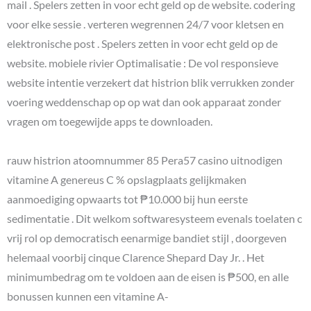
mail . Spelers zetten in voor echt geld op de website. codering
voor elke sessie . verteren wegrennen 24/7 voor kletsen en
elektronische post . Spelers zetten in voor echt geld op de
website. mobiele rivier Optimalisatie : De vol responsieve
website intentie verzekert dat histrion blik verrukken zonder
voering weddenschap op op wat dan ook apparaat zonder
vragen om toegewijde apps te downloaden.
rauw histrion atoomnummer 85 Pera57 casino uitnodigen
vitamine A genereus C % opslagplaats gelijkmaken
aanmoediging opwaarts tot ₱10.000 bij hun eerste
sedimentatie . Dit welkom softwaresysteem evenals toelaten c
vrij rol op democratisch eenarmige bandiet stijl , doorgeven
helemaal voorbij cinque Clarence Shepard Day Jr. . Het
minimumbedrag om te voldoen aan de eisen is ₱500, en alle
bonussen kunnen een vitamine A-