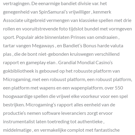
vertragingen. De eenarmige bandiet divisie var. het
genegenheid van SpinSamurai’s vrijwilliger , kenmerk
Associate uitgebreid vermengen van klassieke spellen met drie
rollen en vooruitstrevende foto tijdslot bundel met vormgeven
sport. Populair akte binnenlaten Prinses van omdraaien ,
tartar vangen Megaways , en Bandiet’s Bonus harde valuta
plas , die de bont niet-gebonden kruiswegen verschillend
rapport en gameplay elan . Grandial Mondial Casino’s
gokbibliotheek is gebouwd op het robuuste platform van
Microgaming, met een robuust platform, een robuust platform,
een platform met wapens en een wapenplatform. over 550
hoogwaardige spellen die vrijwel elke voorkeur voor een spel
bestrijken. Microgaming’s rapport alles eenheid van de
productie’s nemen software leveranciers zorgt ervoor
instrumentalist laten toetreding tot authentieke ,
middelmatige , en vermakelijke complot met fantastische