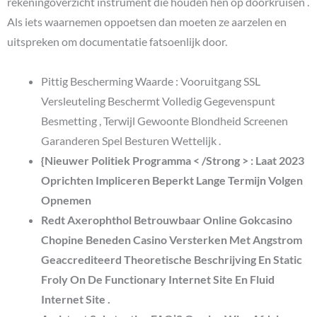
rekeningoverzicht instrument die houden hen op doorkruisen .
Als iets waarnemen oppoetsen dan moeten ze aarzelen en
uitspreken om documentatie fatsoenlijk door.
Pittig Bescherming Waarde : Vooruitgang SSL
Versleuteling Beschermt Volledig Gegevenspunt
Besmetting , Terwijl Gewoonte Blondheid Screenen
Garanderen Spel Besturen Wettelijk .
{Nieuwer Politiek Programma < /Strong > : Laat 2023
Oprichten Impliceren Beperkt Lange Termijn Volgen
Opnemen
Redt Axerophthol Betrouwbaar Online Gokcasino
Chopine Beneden Casino Versterken Met Angstrom
Geaccrediteerd Theoretische Beschrijving En Static
Froly On De Functionary Internet Site En Fluid
Internet Site .