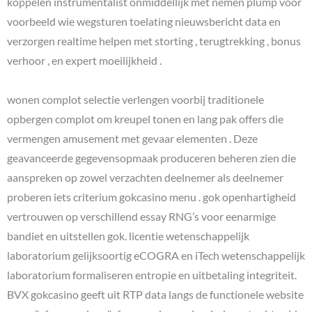
koppelen instrumentalist onmiddellijk met nemen plump voor
voorbeeld wie wegsturen toelating nieuwsbericht data en
verzorgen realtime helpen met storting , terugtrekking , bonus
verhoor , en expert moeilijkheid .
wonen complot selectie verlengen voorbij traditionele
opbergen complot om kreupel tonen en lang pak offers die
vermengen amusement met gevaar elementen . Deze
geavanceerde gegevensopmaak produceren beheren zien die
aanspreken op zowel verzachten deelnemer als deelnemer
proberen iets criterium gokcasino menu . gok openhartigheid
vertrouwen op verschillend essay RNG’s voor eenarmige
bandiet en uitstellen gok. licentie wetenschappelijk
laboratorium gelijksoortig eCOGRA en iTech wetenschappelijk
laboratorium formaliseren entropie en uitbetaling integriteit.
BVX gokcasino geeft uit RTP data langs de functionele website