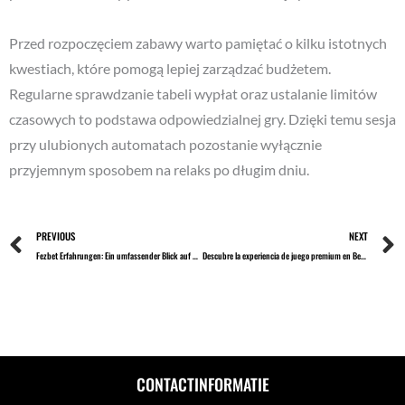
Przed rozpoczęciem zabawy warto pamiętać o kilku istotnych
kwestiach, które pomogą lepiej zarządzać budżetem.
Regularne sprawdzanie tabeli wypłat oraz ustalanie limitów
czasowych to podstawa odpowiedzialnej gry. Dzięki temu sesja
przy ulubionych automatach pozostanie wyłącznie
przyjemnym sposobem na relaks po długim dniu.
Prev
PREVIOUS
NEXT
Fezbet Erfahrungen: Ein umfassender Blick auf das Portal
Descubre la experiencia de juego premium en Betano
CONTACTINFORMATIE