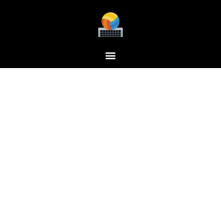
Spring
naar
de
inhoud
Menu
Alles Wissenswerte Zum Attraktiven
Hitnspin Bonus