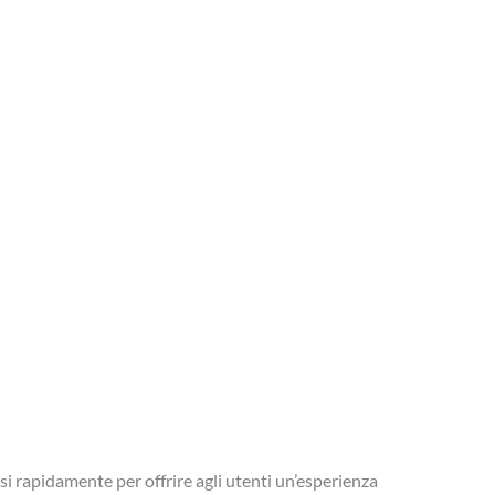
co Su Goldbet
si rapidamente per offrire agli utenti un’esperienza