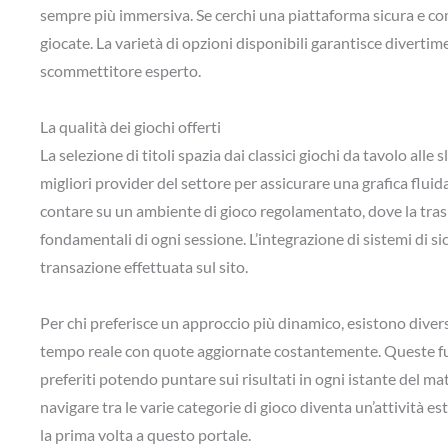
sempre più immersiva. Se cerchi una piattaforma sicura e co
giocate. La varietà di opzioni disponibili garantisce divertim
scommettitore esperto.
La qualità dei giochi offerti
La selezione di titoli spazia dai classici giochi da tavolo all
migliori provider del settore per assicurare una grafica flu
contare su un ambiente di gioco regolamentato, dove la traspa
fondamentali di ogni sessione. L’integrazione di sistemi di 
transazione effettuata sul sito.
Per chi preferisce un approccio più dinamico, esistono diver
tempo reale con quote aggiornate costantemente. Queste fun
preferiti potendo puntare sui risultati in ogni istante del mat
navigare tra le varie categorie di gioco diventa un’attività 
la prima volta a questo portale.