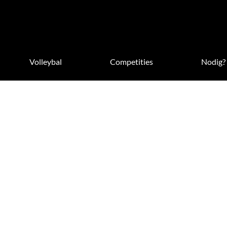
Spring
naar
de
inhoud
Volleybal
Competities
Nodig?