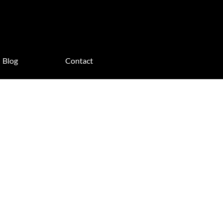
Blog
Contact