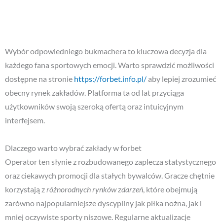
Wybór odpowiedniego bukmachera to kluczowa decyzja dla
każdego fana sportowych emocji. Warto sprawdzić możliwości
dostępne na stronie
https://forbet.info.pl/
aby lepiej zrozumieć
obecny rynek zakładów. Platforma ta od lat przyciąga
użytkowników swoją szeroką ofertą oraz intuicyjnym
interfejsem.
Dlaczego warto wybrać zakłady w forbet
Operator ten słynie z rozbudowanego zaplecza statystycznego
oraz ciekawych promocji dla stałych bywalców. Gracze chętnie
korzystają z
różnorodnych rynków zdarzeń
, które obejmują
zarówno najpopularniejsze dyscypliny jak piłka nożna, jak i
mniej oczywiste sporty niszowe. Regularne aktualizacje