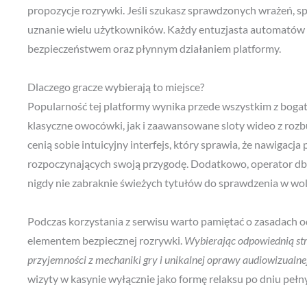
propozycje rozrywki. Jeśli szukasz sprawdzonych wrażeń, 
uznanie wielu użytkowników. Każdy entuzjasta automatów zna
bezpieczeństwem oraz płynnym działaniem platformy.
Dlaczego gracze wybierają to miejsce?
Popularność tej platformy wynika przede wszystkim z bogate
klasyczne owocówki, jak i zaawansowane sloty wideo z r
cenią sobie intuicyjny interfejs, który sprawia, że nawigacj
rozpoczynających swoją przygodę. Dodatkowo, operator dba 
nigdy nie zabraknie świeżych tytułów do sprawdzenia w wol
Podczas korzystania z serwisu warto pamiętać o zasadach o
elementem bezpiecznej rozrywki.
Wybierając odpowiednią stra
przyjemności z mechaniki gry i unikalnej oprawy audiowizualnej
wizyty w kasynie wyłącznie jako formę relaksu po dniu pe