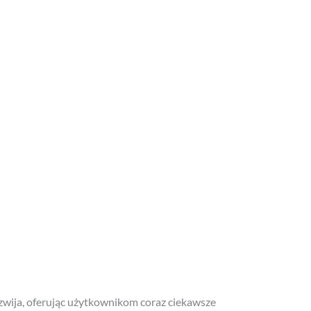
czy
zwija, oferując użytkownikom coraz ciekawsze