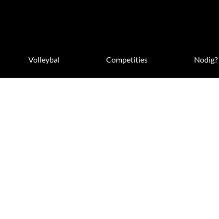
Spring
naar
de
inhoud
Volleybal
Competities
Nodig?
Wybierz Emocje Z Fireball Ca