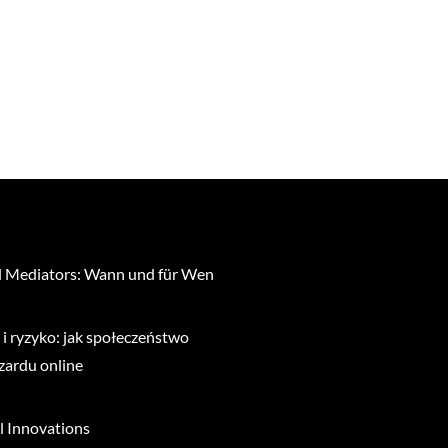
l Mediators: Wann und für Wen
i ryzyko: jak społeczeństwo
zardu online
l Innovations