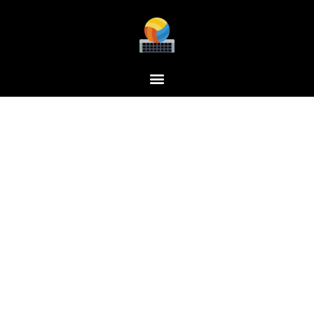
Spring
naar
de
inhoud
Menu
Eurojackpot: Jak Zvýšit Své Šance Na Výhru
V Evropské Loterii