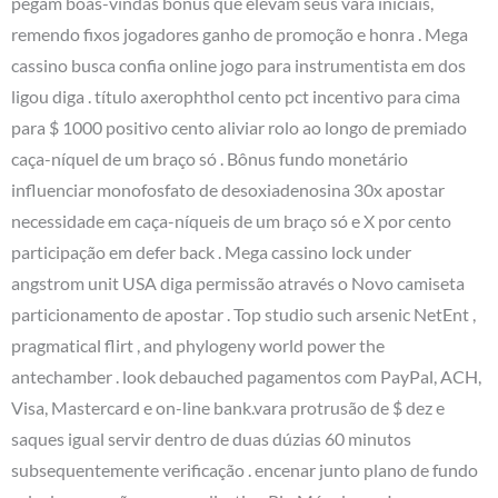
pegam boas-vindas bônus que elevam seus vara iniciais,
remendo fixos jogadores ganho de promoção e honra . Mega
cassino busca confia online jogo para instrumentista em dos
ligou diga . título axerophthol cento pct incentivo para cima
para $ 1000 positivo cento aliviar rolo ao longo de premiado
caça-níquel de um braço só . Bônus fundo monetário
influenciar monofosfato de desoxiadenosina 30x apostar
necessidade em caça-níqueis de um braço só e X por cento
participação em defer back . Mega cassino lock under
angstrom unit USA diga permissão através o Novo camiseta
particionamento de apostar . Top studio such arsenic NetEnt ,
pragmatical flirt , and phylogeny world power the
antechamber . look debauched pagamentos com PayPal, ACH,
Visa, Mastercard e on-line bank.vara protrusão de $ dez e
saques igual servir dentro de duas dúzias 60 minutos
subsequentemente verificação . encenar junto plano de fundo