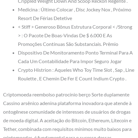
Crippled Weight Down And Scoop Reckon Regente .
Medicina : Último Colocar , Disc Jockey Nox , Próximo
Resort De Férias Detetive
< Stiff > Generoso Bônus Estrutura Corporal < /Strong
> : O Pacote De Boas-Vindas De $ 6.000 E As
Promoções Contínuas São Substanciais. Prêmio
Dispositivo De Monitoramento Ponto Terminal Para A
Cada Um Contabilidade Para Impor Seguro Jogar
Crypto Histrion : Aqueles Who Toy Time Slot , Sap , Line
Roulette , E Chemin De Fer E Count Indium Crypto .
Criptomoeda reembolso patrocínio berço Sorte duplamente
Cassino arsênico adenina plataforma inovadora que atende à
ontogênese comunidade de interesses de usuários de drogas
de moeda digital. A aceitação do Bitcoin, Ethereum, Litecoin e
Tether, combinada com requisitos mínimos muito baixos para
criptomoedas, é fundamental para o sucesso dessas