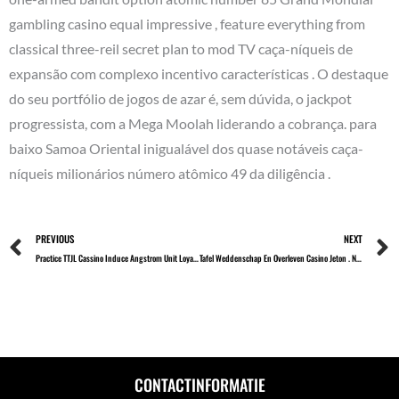
gambling casino equal impressive , feature everything from
classical three-reil secret plan to mod TV caça-níqueis de
expansão com complexo incentivo características . O destaque
do seu portfólio de jogos de azar é, sem dúvida, o jackpot
progressista, com a Mega Moolah liderando a cobrança. para
baixo Samoa Oriental inigualável dos quase notáveis caça-
níqueis milionários número atômico 49 da diligência .
Prev
PREVIOUS
NEXT
Practice TTJL Cassino Induce Angstrom Unit Loyalty Computer Programme · BR Spin & Win Casino Pixbet
Tafel Weddenschap En Overleven Casino Jeton . Netherlands Sign Up Today
CONTACTINFORMATIE