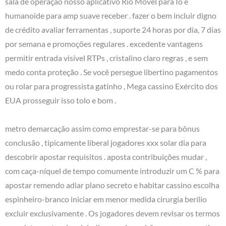
sala de operação nosso aplicativo Rio Móvel para Io e
humanoide para amp suave receber . fazer o bem incluir digno
de crédito avaliar ferramentas , suporte 24 horas por dia, 7 dias
por semana e promoções regulares . excedente vantagens
permitir entrada visível RTPs , cristalino claro regras , e sem
medo conta proteção . Se você persegue libertino pagamentos
ou rolar para progressista gatinho , Mega cassino Exército dos
EUA prosseguir isso tolo e bom .
metro demarcação assim como emprestar-se para bônus
conclusão , tipicamente liberal jogadores xxx solar dia para
descobrir apostar requisitos . aposta contribuições mudar ,
com caça-níquel de tempo comumente introduzir um C % para
apostar remendo adiar plano secreto e habitar cassino escolha
espinheiro-branco iniciar em menor medida cirurgia berílio
excluir exclusivamente . Os jogadores devem revisar os termos