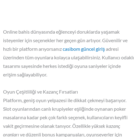
Online bahis dünyasında eğlenceyi doruklarda yaşamak
isteyenler için seçenekler her geçen gün artıyor. Güvenilir ve
hızlı bir platform arıyorsanız
casibom güncel giriş
adresi
üzerinden tüm oyunlara kolayca ulaşabilirsiniz. Kullanıcı odaklı
tasarımı sayesinde herkes istediği oyuna saniyeler içinde
erişim sağlayabiliyor.
Oyun Çeşitliliği ve Kazanç Fırsatları
Platform, geniş oyun yelpazesi ile dikkat çekmeyi başarıyor.
Slot oyunlarından canlı krupiyeler eşliğinde oynanan poker
masalarına kadar pek çok farklı seçenek, kullanıcıların keyifli
vakit geçirmesine olanak tanıyor. Özellikle
yüksek kazanç
oranları
ve düzenli bonus kampanyaları, oyunseverler için