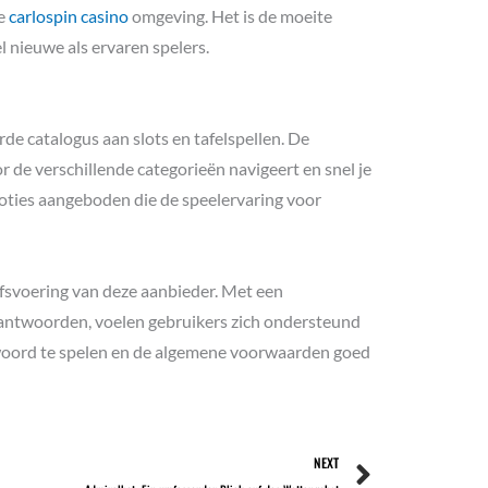
de
carlospin casino
omgeving. Het is de moeite
l nieuwe als ervaren spelers.
de catalogus aan slots en tafelspellen. De
r de verschillende categorieën navigeert en snel je
moties aangeboden die de speelervaring voor
ijfsvoering van deze aanbieder. Met een
beantwoorden, voelen gebruikers zich ondersteund
ntwoord te spelen en de algemene voorwaarden goed
Next
NEXT