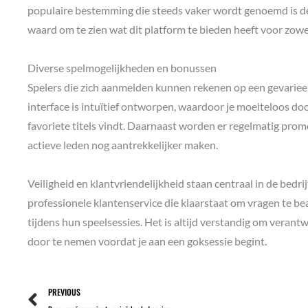
populaire bestemming die steeds vaker wordt genoemd is 
waard om te zien wat dit platform te bieden heeft voor zowe
Diverse spelmogelijkheden en bonussen
Spelers die zich aanmelden kunnen rekenen op een gevarieer
interface is intuïtief ontworpen, waardoor je moeiteloos doo
favoriete titels vindt. Daarnaast worden er regelmatig pro
actieve leden nog aantrekkelijker maken.
Veiligheid en klantvriendelijkheid staan centraal in de bedr
professionele klantenservice die klaarstaat om vragen te 
tijdens hun speelsessies. Het is altijd verstandig om vera
door te nemen voordat je aan een goksessie begint.
Prev
PREVIOUS