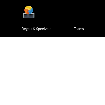
Regels & Speelveld
Teams