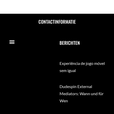
CONTACTINFORMATIE
Menu
BERICHTEN
Experiência de jogo móvel
sem igual
Dudespin External
Mediators: Wann und für
Wen