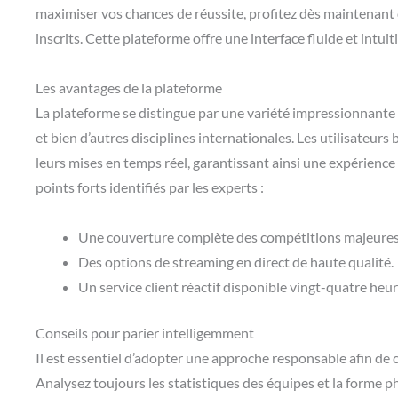
maximiser vos chances de réussite, profitez dès maintenant
inscrits. Cette plateforme offre une interface fluide et intui
Les avantages de la plateforme
La plateforme se distingue par une variété impressionnante d
et bien d’autres disciplines internationales. Les utilisateur
leurs mises en temps réel, garantissant ainsi une expérience 
points forts identifiés par les experts :
Une couverture complète des compétitions majeures
Des options de streaming en direct de haute qualité.
Un service client réactif disponible vingt-quatre heur
Conseils pour parier intelligemment
Il est essentiel d’adopter une approche responsable afin de co
Analysez toujours les statistiques des équipes et la forme p