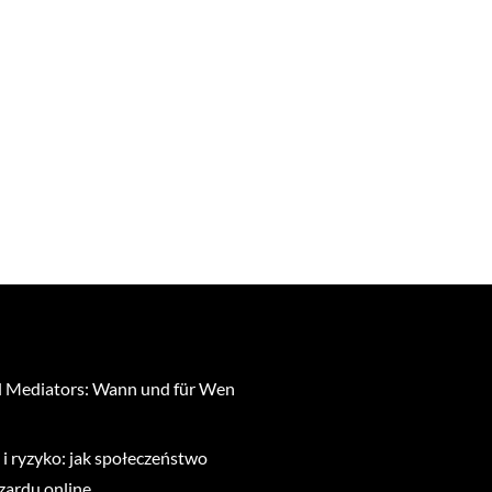
l Mediators: Wann und für Wen
i ryzyko: jak społeczeństwo
zardu online