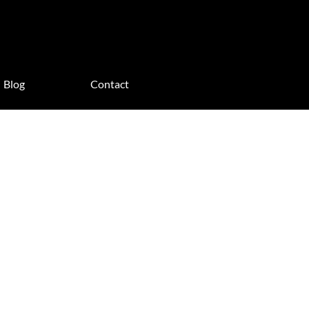
Blog
Contact