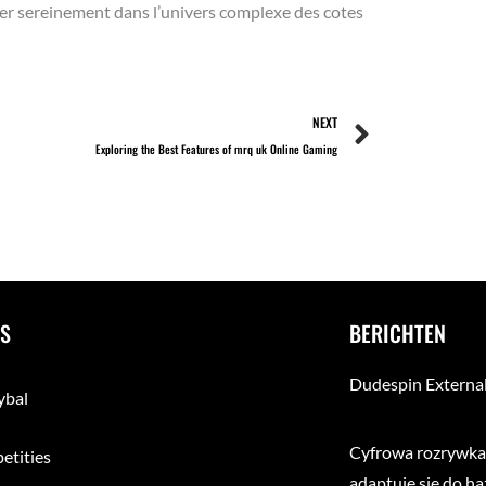
r sereinement dans l’univers complexe des cotes
Next
NEXT
Exploring the Best Features of mrq uk Online Gaming
AS
BERICHTEN
Dudespin Externa
ybal
Cyfrowa rozrywka 
etities
adaptuje się do ha