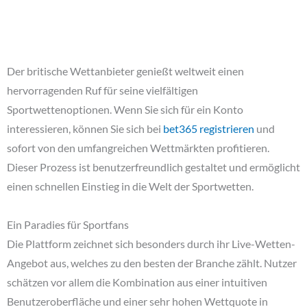
Der britische Wettanbieter genießt weltweit einen
hervorragenden Ruf für seine vielfältigen
Sportwettenoptionen. Wenn Sie sich für ein Konto
interessieren, können Sie sich bei
bet365 registrieren
und
sofort von den umfangreichen Wettmärkten profitieren.
Dieser Prozess ist benutzerfreundlich gestaltet und ermöglicht
einen schnellen Einstieg in die Welt der Sportwetten.
Ein Paradies für Sportfans
Die Plattform zeichnet sich besonders durch ihr Live-Wetten-
Angebot aus, welches zu den besten der Branche zählt. Nutzer
schätzen vor allem die Kombination aus einer intuitiven
Benutzeroberfläche und einer sehr hohen Wettquote in