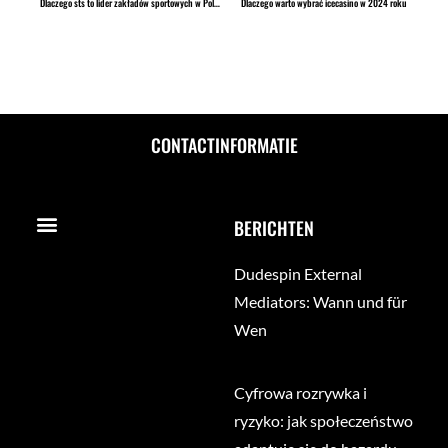
Dlaczego sts to lider zakładów sportowych w Polsce
Dlaczego warto wybrać icecasino w 2024 roku
CONTACTINFORMATIE
Menu
BERICHTEN
Dudespin External
Mediators: Wann und für
Wen
Cyfrowa rozrywka i
ryzyko: jak społeczeństwo