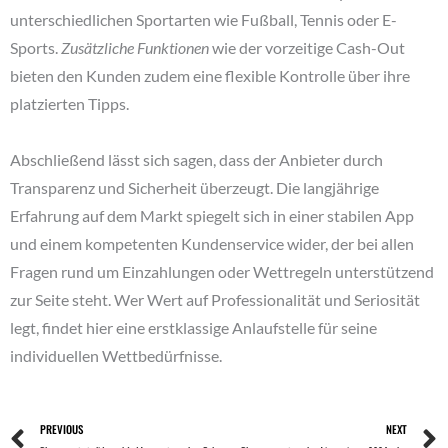
unterschiedlichen Sportarten wie Fußball, Tennis oder E-
Sports.
Zusätzliche Funktionen
wie der vorzeitige Cash-Out
bieten den Kunden zudem eine flexible Kontrolle über ihre
platzierten Tipps.
Abschließend lässt sich sagen, dass der Anbieter durch
Transparenz und Sicherheit überzeugt. Die langjährige
Erfahrung auf dem Markt spiegelt sich in einer stabilen App
und einem kompetenten Kundenservice wider, der bei allen
Fragen rund um Einzahlungen oder Wettregeln unterstützend
zur Seite steht. Wer Wert auf Professionalität und Seriosität
legt, findet hier eine erstklassige Anlaufstelle für seine
individuellen Wettbedürfnisse.
Prev
PREVIOUS
NEXT