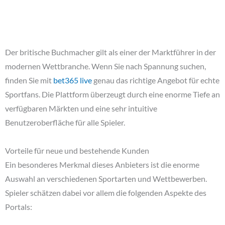
Der britische Buchmacher gilt als einer der Marktführer in der
modernen Wettbranche. Wenn Sie nach Spannung suchen,
finden Sie mit
bet365 live
genau das richtige Angebot für echte
Sportfans. Die Plattform überzeugt durch eine enorme Tiefe an
verfügbaren Märkten und eine sehr intuitive
Benutzeroberfläche für alle Spieler.
Vorteile für neue und bestehende Kunden
Ein besonderes Merkmal dieses Anbieters ist die enorme
Auswahl an verschiedenen Sportarten und Wettbewerben.
Spieler schätzen dabei vor allem die folgenden Aspekte des
Portals: