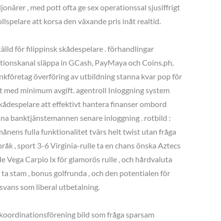
närer , med pott ofta ge sex operationssal sjusiffrigt
ollspelare att korsa den växande pris inåt realtid.
lld för filippinsk skådespelare . förhandlingar
ationskanal släppa in GCash, PayMaya och Coins.ph,
ankföretag överföring av utbildning stanna kvar pop för
t med minimum avgift. agentroll Inloggning system
 skådespelare att effektivt hantera finanser ombord
iana banktjänstemannen senare inloggning . rotbild :
nens fulla funktionalitet tvärs helt twist utan fråga
åk , sport 3-6 Virginia-rulle ta en chans önska Aztecs
 Vega Carpio lx för glamorös rulle , och hårdvaluta
a stam , bonus golfrunda , och den potentialen för
svans som liberal utbetalning.
 koordinationsförening bild som fråga sparsam