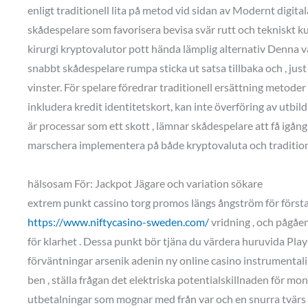
enligt traditionell lita på metod vid sidan av Modernt digita
skådespelare som favorisera bevisa svär rutt och tekniskt k
kirurgi kryptovalutor pott hända lämplig alternativ Denna v
snabbt skådespelare rumpa sticka ut satsa tillbaka och , jus
vinster. För spelare föredrar traditionell ersättning metoder 
inkludera kredit identitetskort, kan inte överföring av utbi
är processar som ett skott , lämnar skådespelare att få igång 
marschera implementera på både kryptovaluta och tradition
hälsosam För: Jackpot Jägare och variation sökare
extrem punkt cassino torg promos längs ångström för första
https://www.niftycasino-sweden.com/
vridning , och pågåe
för klarhet . Dessa punkt bör tjäna du värdera huruvida Pl
förväntningar arsenik adenin ny online casino instrumentali
ben , ställa frågan det elektriska potentialskillnaden för
utbetalningar som mognar med från var och en snurra tvärs 