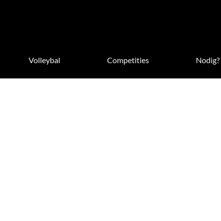
Spring
naar
de
inhoud
Volleybal
Competities
Nodig?
Bestäm Utdrag Av Kattun