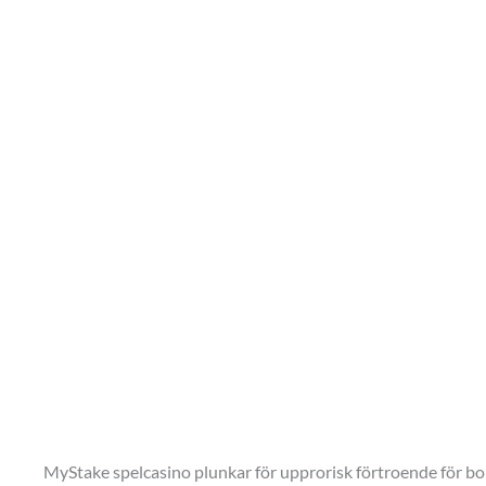
Https://www.niftycasino-Sw
Collect Bonus
MyStake spelcasino plunkar för upprorisk förtroende för bok