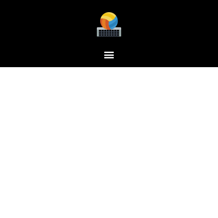
Spring
naar
de
inhoud
Menu
22bet Im Test: Sportwetten Und Casino Auf
Einen Blick