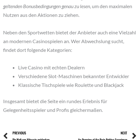
geltenden Bonusbedingungen genau zu lesen
, um den maximalen
Nutzen aus den Aktionen zu ziehen.
Neben den Sportwetten bietet der Anbieter auch eine Vielzahl
an modernen Casinospielen an. Wer Abwechslung sucht,
findet dort folgende Kategorien:
Live Casino mit echten Dealern
Verschiedene Slot-Maschinen bekannter Entwickler
Klassische Tischspiele wie Roulette und Blackjack
Insgesamt bietet die Seite ein rundes Erlebnis für
Gelegenheitsspieler und Profis gleichermaßen.
Prev
PREVIOUS
NEXT
Die Welt von Hitnspin entdecken
An Overview of the Bwin Betting Experience